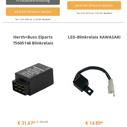
Produktbeschreibung
Jetzt bei Amazon kaufen
Jetzt bei Amazon kaufen
*am 26.06.2018 um 13:06 Uhr aktualisiert
*am 12.03.2020 um 12:25 Uhr aktualisiert
Herth+Buss Elparts
LED-Blinkrelais KAWASAKI
75605146 Blinkrelais
€ 49,00
€ 31,67*
€ 14.89*